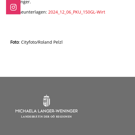
Weninger.
Presseunterlagen:
2024_12_06_PKU_150GL-Wirt
Foto
: Cityfoto/Roland Pelzl