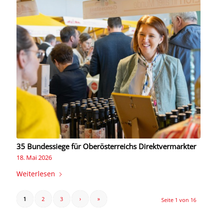
35 Bundessiege für Oberösterreichs Direktvermarkter
18. Mai 2026
Weiterlesen
1
2
3
›
»
Seite 1 von 16